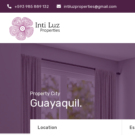
+593 985 889 132
intiluzproperties@gmail.com
Property City
Guayaquil.
Location
Es