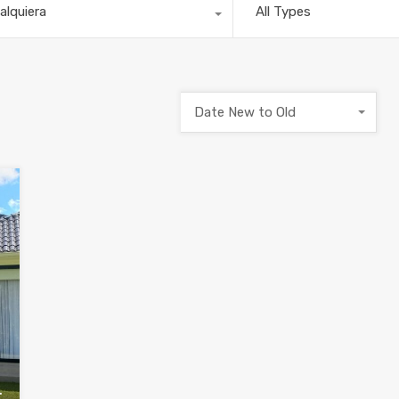
alquiera
All Types
Date New to Old