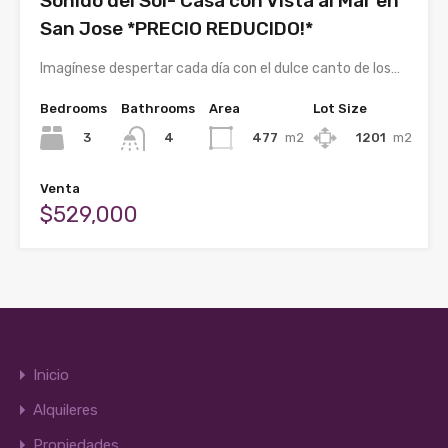
Sonido del Sol- Casa con Vista al Mar en
San Jose *PRECIO REDUCIDO!*
Imagínese despertar cada día con el dulce canto de los…
Bedrooms
Bathrooms
Area
Lot Size
3
477
m2
1201
m2
4
Venta
$529,000
Inicio
Alquileres
Propiedades