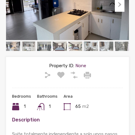
Property ID:
None
Bedrooms
Bathrooms
Area
1
1
65
m2
Description
Suite totalmente independiente a solo unos pasos