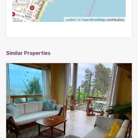
Leaflet
| ©
OpenStreetMap
contributors
Similar Properties